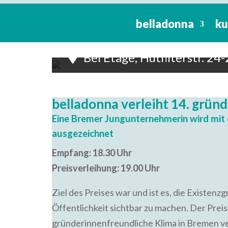
belladonna
ku
belladonna gründerinnenpreis
18:30 To 21:00 -
14. Novemb
Bel Etage, Hutfilterstr. 2
belladonna verleiht 14. grün
Eine Bremer Jungunternehmerin wird mi
ausgezeichnet
Empfang: 18.30 Uhr
Preisverleihung: 19.00 Uhr
Ziel des Preises war und ist es, die Existen
Öffentlichkeit sichtbar zu machen. Der Preis
gründerinnenfreundliche Klima in Bremen ve