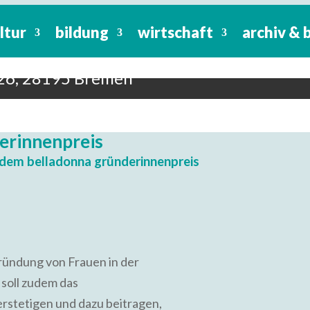
ltur
bildung
wirtschaft
archiv & 
 – Preisverleihung
er 2024
4-26, 28195 Bremen
derinnenpreis
t dem
belladonna gründerinnenpreis
zgründung von Frauen in der
 soll zudem das
rstetigen und dazu beitragen,