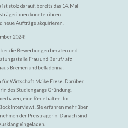
st stolz darauf, bereits das 14. Mal
eisträgerinnen konnten ihren
d neue Aufträge akquirieren.
ember 2024!
 über die Bewerbungen beraten und
atungsstelle Frau und Beruf/ afz
haus Bremen und belladonna.
in für Wirtschaft Maike Frese. Darüber
terin des Studiengangs Gründung,
merhaven, eine Rede halten. Im
Bock interviewt. Sie erfahren mehr über
nehmen der Preisträgerin. Danach sind
Ausklang eingeladen.