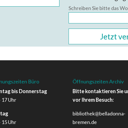
Schreiben Sie bitte das Wor
nungszeiten Büro
Öffnungszeiten Archiv
tag bis Donnerstag
Bitte kontaktieren Sie u
– 17 Uhr
vor Ihrem Besuch:
itag
bibliothek@belladonna-
– 15 Uhr
bremen.de