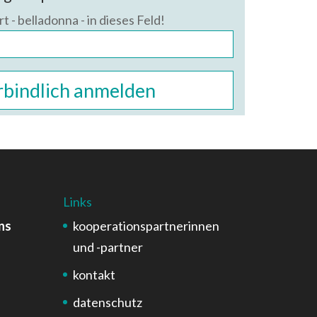
t - belladonna - in dieses Feld!
Links
ns
kooperationspartnerinnen
und -partner
kontakt
datenschutz