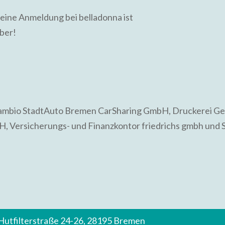
, eine Anmeldung bei belladonna ist
mber!
ambio StadtAuto Bremen CarSharing GmbH, Druckerei Gef
 Versicherungs- und Finanzkontor friedrichs gmbh und S
 Hutfilterstraße 24-26, 28195 Bremen