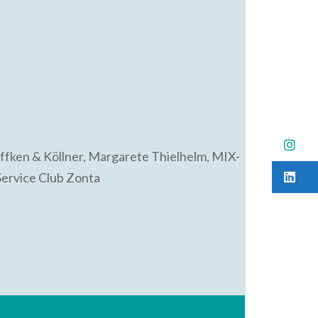
B
fken & Köllner, Margarete Thielhelm, MIX-
B
ervice Club Zonta