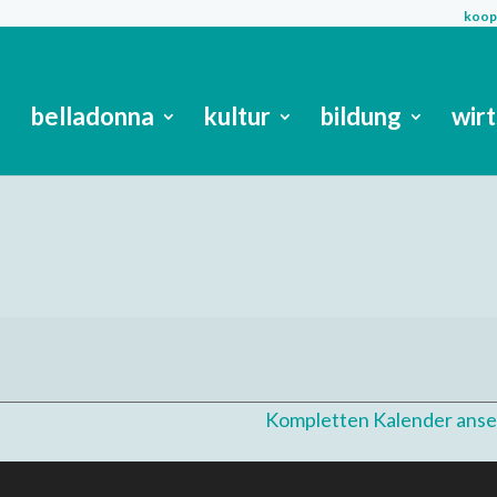
koope
belladonna
kultur
bildung
wir
Kompletten Kalender ans