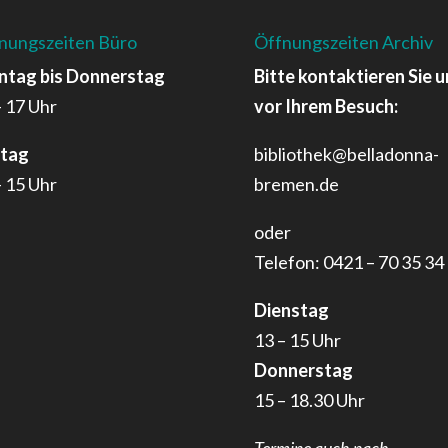
nungszeiten Büro
Öffnungszeiten Archiv
tag bis Donnerstag
Bitte kontaktieren Sie u
– 17 Uhr
vor Ihrem Besuch:
itag
bibliothek@belladonna-
– 15 Uhr
bremen.de
oder
Telefon: 0421 – 70 35 34
Dienstag
13 – 15 Uhr
Donnerstag
15 – 18.30 Uhr
Termine auch nach