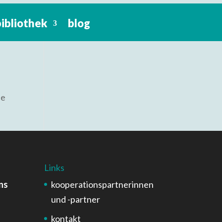
bibliothek
blog
ie
Links
ns
kooperationspartnerinnen
und -partner
kontakt