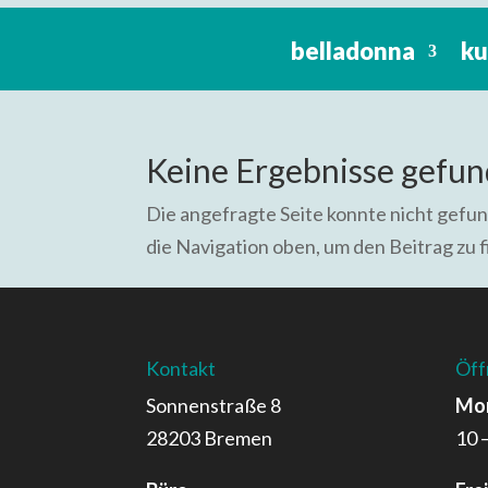
belladonna
ku
Keine Ergebnisse gefu
Die angefragte Seite konnte nicht gefu
die Navigation oben, um den Beitrag zu 
Kontakt
Öff
Sonnenstraße 8
Mon
28203 Bremen
10 