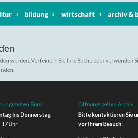
ltur
bildung
wirtschaft
archiv & 
nden
nden werden. Verfeinern Sie Ihre Suche oder verwenden S
finden.
nungszeiten Büro
Öffnungszeiten Archiv
tag bis Donnerstag
Bitte kontaktieren Sie u
– 17 Uhr
vor Ihrem Besuch: