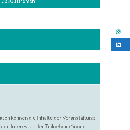
 8, 28203 Bremen
B
B
ten können die Inhalte der Veranstaltung
e und Interessen der Teilnehmer*innen