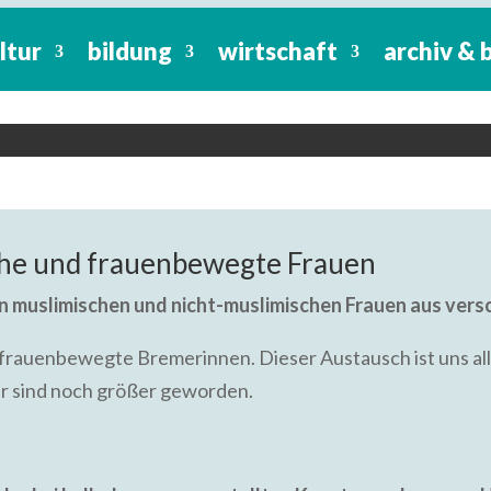
unst
ltur
bildung
wirtschaft
archiv & 
r 2025
ng und Wirtschaft für Frauen e.V., Sonnen
che und frauenbewegte Frauen
n muslimischen und nicht-muslimischen Frauen aus vers
 frauenbewegte Bremerinnen. Dieser Austausch ist uns al
r sind noch größer geworden.