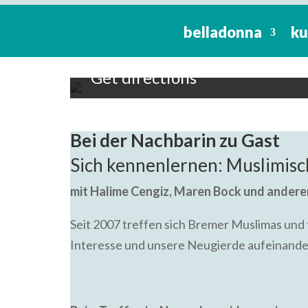
Interkultureller Austausch: K
belladonna
ku
18:00 To 20:00 -
6. Novembe
belladonna - Kultur, Bildu
Get directions
Bei der Nachbarin zu Gast
Sich kennenlernen: Muslimis
mit Halime Cengiz, Maren Bock und andere
Seit 2007 treffen sich Bremer Muslimas und
Interesse und unsere Neugierde aufeinande