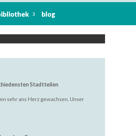
bibliothek
blog
straße 8, 28203 Bremen
chiedensten Stadtteilen
len sehr ans Herz gewachsen. Unser