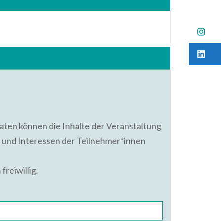
B
B
ten können die Inhalte der Veranstaltung
e und Interessen der Teilnehmer*innen
freiwillig.