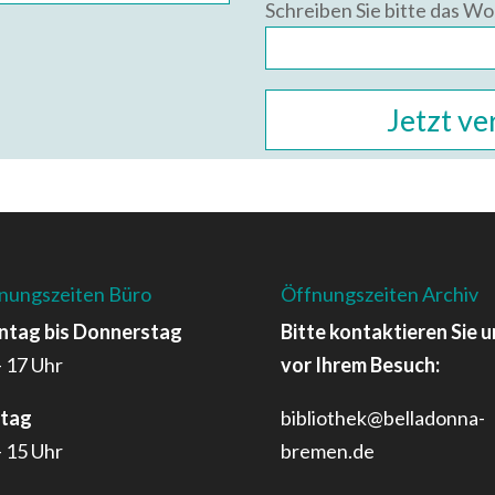
Schreiben Sie bitte das Wor
nungszeiten Büro
Öffnungszeiten Archiv
tag bis Donnerstag
Bitte kontaktieren Sie u
– 17 Uhr
vor Ihrem Besuch:
itag
bibliothek@belladonna-
– 15 Uhr
bremen.de