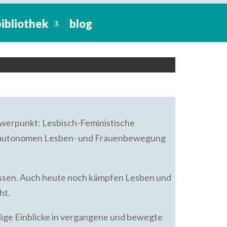
bibliothek
blog
straße 8, 28203 Bremen
werpunkt: Lesbisch-Feministische
der autonomen Lesben- und Frauenbewegung
gessen. Auch heute noch kämpfen Lesben und
ht.
lige Einblicke in vergangene und bewegte