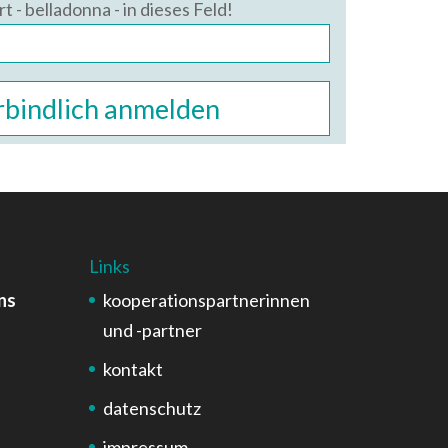
t - belladonna - in dieses Feld!
Links
ns
kooperationspartnerinnen
und -partner
kontakt
datenschutz
impressum