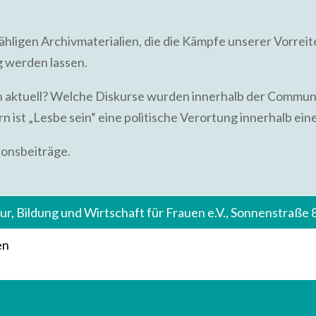
ligen Archivmaterialien, die die Kämpfe unserer Vorreit
g werden lassen.
 aktuell? Welche Diskurse wurden innerhalb der Communi
n ist „Lesbe sein“ eine politische Verortung innerhalb ei
ionsbeiträge.
tur, Bildung und Wirtschaft für Frauen e.V., Sonnenstraße
en