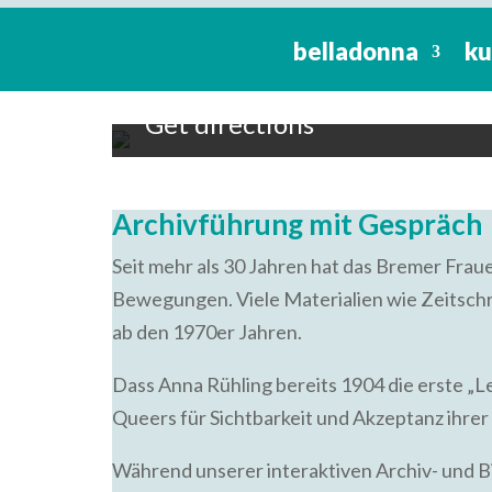
Lesbisch-Feministisches Gesc
belladonna
ku
17:00 To 19:00 -
14. Oktobe
belladonna - Kultur, Bildu
Get directions
Archivführung mit Gespräch
Seit mehr als 30 Jahren hat das Bremer Fr
Bewegungen. Viele Materialien wie Zeitsch
ab den 1970er Jahren.
Dass Anna Rühling bereits 1904 die erste „
Queers für Sichtbarkeit und Akzeptanz ihrer
Während unserer interaktiven Archiv- und B