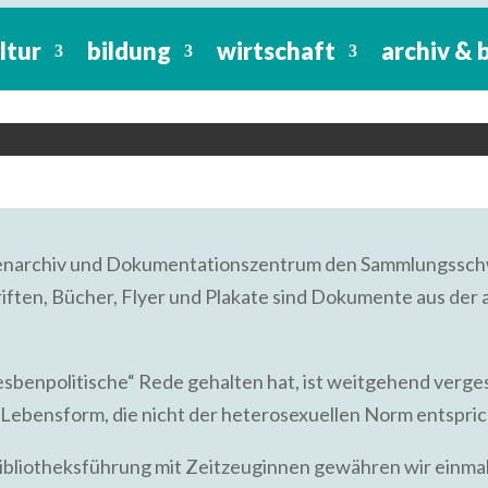
hichtslabor
ltur
bildung
wirtschaft
archiv & 
r 2021
ng und Wirtschaft für Frauen e.V., Sonnen
auenarchiv und Dokumentationszentrum den Sammlungssch
riften, Bücher, Flyer und Plakate sind Dokumente aus 
Lesbenpolitische“ Rede gehalten hat, ist weitgehend ver
 Lebensform, die nicht der heterosexuellen Norm entspric
ibliotheksführung mit Zeitzeuginnen gewähren wir einma