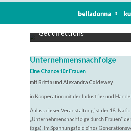
Unternehmensnachfolge: Ein
belladonna
ku
19:00 To 21:00 -
24. Juni 20
belladonna - Kultur, Bildu
Get directions
Unternehmensnachfolge
Eine Chance für Frauen
mit Britta und Alexandra Coldewey
in Kooperation mit der Industrie- und Ha
Anlass dieser Veranstaltung ist der 18. Nati
„Unternehmensnachfolge durch Frauen“ de
(bga). Im Spannungsfeld eines Generations