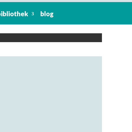
bibliothek
blog
straße 8, 28203 Bremen