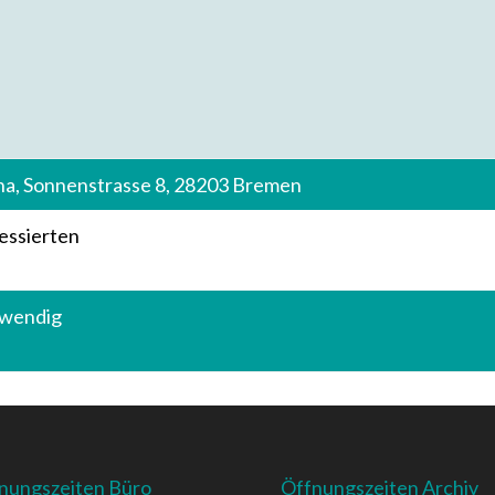
na, Sonnenstrasse 8, 28203 Bremen
ressierten
twendig
nungszeiten Büro
Öffnungszeiten Archiv