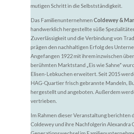
mutigen Schritt in die Selbstständigkeit.
Das Familienunternehmen
Coldewey & Ma
handwerklich hergestellte süße Spezialitäten 
Zuverlässigkeit und die Verbindung von Tr
prägen den nachhaltigen Erfolg des Untern
Angefangen 1922 mit ihrem inzwischen über
berühmten Marktstand „Eis wie Sahne“ wur
Elisen-Lebkuchen erweitert. Seit 2015 werd
HAG-Quartier frisch gebrannte Mandeln, But
hergestellt und angeboten. Außerdem werde
vertrieben.
Im Rahmen dieser Veranstaltung berichten d
Coldewey und ihre Nachfolgerin Alexandra
Generationswechsel im Familienunternehmen.