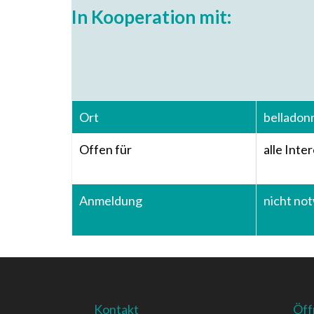
In Kooperation mit:
Ort
belladon
Offen für
alle Inte
Anmeldung
nicht no
Kontakt
Öff