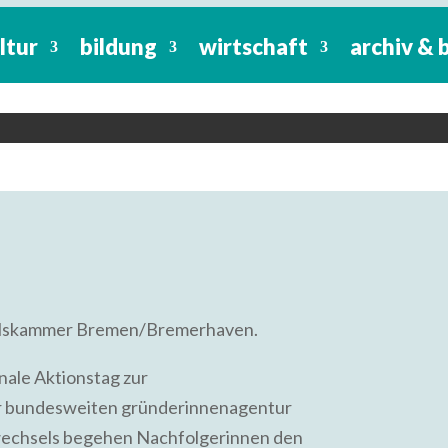
e Chance für Frauen
ltur
bildung
wirtschaft
archiv & 
26
ng und Wirtschaft für Frauen e.V., Sonnen
ndelskammer Bremen/Bremerhaven.
onale Aktionstag zur
r bundesweiten gründerinnenagentur
wechsels begehen Nachfolgerinnen den