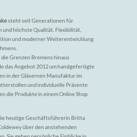
nke
steht seit Generationen für
und höchste Qualität. Flexibilität,
adition und moderner Weiterentwicklung
ehmens.
 die Grenzen Bremens hinaus
de das Angebot 2012 um handgefertigte
en in der Gläsernen Manufaktur im
terstollen und individuelle Präsente
n die Produkte in einem Online Shop
ie heutige Geschäftsführerin Britta
 Coldewey über den anstehenden
 Sie geben persönliche Einblicke in