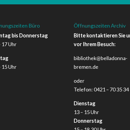
nungszeiten Büro
Öffnungszeiten Archiv
tag bis Donnerstag
Bitte kontaktieren Sie u
– 17 Uhr
vor Ihrem Besuch:
itag
bibliothek@belladonna-
– 15 Uhr
bremen.de
oder
Telefon: 0421 – 70 35 34
Dienstag
13 – 15 Uhr
Donnerstag
15 – 18.30 Uhr