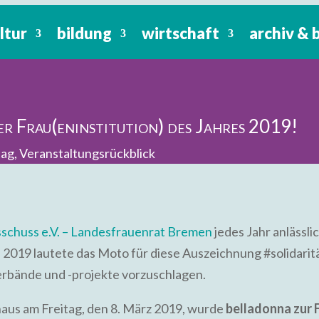
ltur
bildung
wirtschaft
archiv & 
er Frau(eninstitution) des Jahres 2019!
tag
,
Veranstaltungsrückblick
schuss e.V. – Landesfrauenrat Bremen
jedes Jahr anlässli
2019 lautete das Moto für diese Auszeichnung #solidarität
erbände und -projekte vorzuschlagen.
haus am Freitag, den 8. März 2019, wurde
belladonna zur 