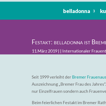
belladonna
ku
Festakt: belladonna ist Brem
11.März 2019 |
Internationaler Frauen
Seit 1999 verleiht der
Bremer Frauenaus
Auszeichnung „Bremer Frau des Jahres“. 
nur Einzelfrauen sondern auch Frauenv
Beim feierlichen Festakt im Bremer Rat