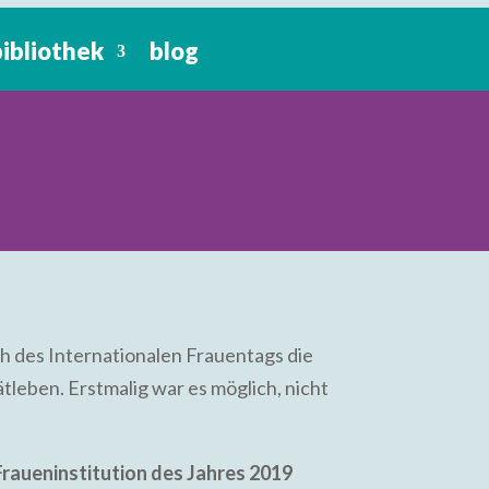
bibliothek
blog
ch des Internationalen Frauentags die
leben. Erstmalig war es möglich, nicht
Fraueninstitution des Jahres 2019