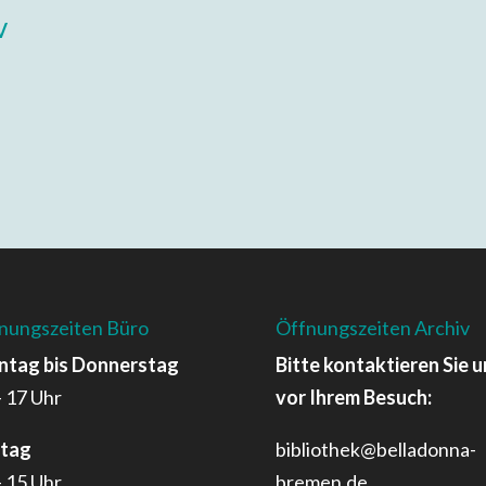
v
nungszeiten Büro
Öffnungszeiten Archiv
tag bis Donnerstag
Bitte kontaktieren Sie u
– 17 Uhr
vor Ihrem Besuch:
itag
bibliothek@belladonna-
– 15 Uhr
bremen.de