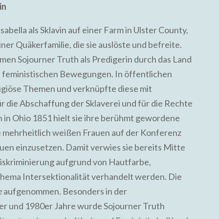
in
ella als Sklavin auf einer Farm in Ulster County,
ner Quäkerfamilie, die sie auslöste und befreite.
men Sojourner Truth als Predigerin durch das Land
d feministischen Bewegungen. In öffentlichen
eligiöse Themen und verknüpfte diese mit
ür die Abschaffung der Sklaverei und für die Rechte
 in Ohio 1851 hielt sie ihre berühmt gewordene
die mehrheitlich weißen Frauen auf der Konferenz
auen einzusetzen. Damit verwies sie bereits Mitte
iskriminierung aufgrund von Hautfarbe,
Thema Intersektionalität verhandelt werden. Die
e
aufgenommen. Besonders in der
r und 1980er Jahre wurde Sojourner Truth