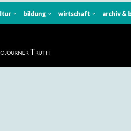
ltur
bildung
wirtschaft
archiv & 
Sojourner Truth