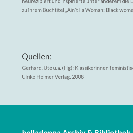
neurezipiert und inspirierte unter anderem die 
zu ihrem Buchtitel „Ain’t I a Woman: Black wome
Quellen:
Gerhard, Ute u.a. (Hg): Klassikerinnen feminist
Ulrike Helmer Verlag, 2008
belladonna Archiv & Bibliothek