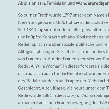
Abolitionistin, Feministin und Wanderprediger
Sojourner Truth wurde 1797 unter dem Namen Isab
New York geboren. 1826 floh sie in den Schutz ei
Seit 1843 zog sie unter dem selbstgewählten Na
und knüpfte Kontakte mit abolitionistischen un
Reden sprach sie über soziale, politische und r
Alltagserfahrungen. Sie setzte sich besonders f
von Frauen ein. Auf der Frauenrechtskonvention
Rede „Ain’t I a Woman“. In dieser forderte sie 
dazu auf, sich auch für die Rechte schwarzer Fr
des 19. Jahrhunderts auf Fragen der Mehrfachd
Geschlecht, Alter, Klasse, die heute unter dem 
Rede wurde 1881 in die
History of Women Suffrag
afroamerikanischen Frauenbewegung der 1970e