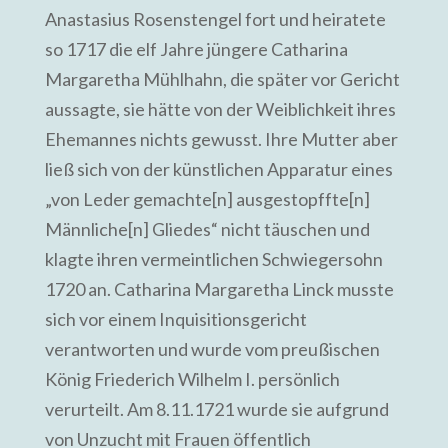
Anastasius Rosenstengel fort und heiratete
so 1717 die elf Jahre jüngere Catharina
Margaretha Mühlhahn, die später vor Gericht
aussagte, sie hätte von der Weiblichkeit ihres
Ehemannes nichts gewusst. Ihre Mutter aber
ließ sich von der künstlichen Apparatur eines
„von Leder gemachte[n] ausgestopffte[n]
Männliche[n] Gliedes“ nicht täuschen und
klagte ihren vermeintlichen Schwiegersohn
1720 an. Catharina Margaretha Linck musste
sich vor einem Inquisitionsgericht
verantworten und wurde vom preußischen
König Friederich Wilhelm I. persönlich
verurteilt. Am 8.11.1721 wurde sie aufgrund
von Unzucht mit Frauen öffentlich